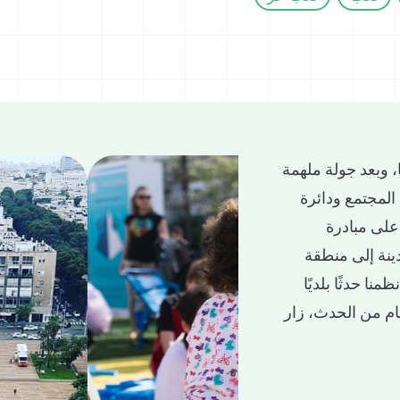
٩٥ في تل أبيب-يافا، وبعد جولة ملهمة
المجتمع ودائرة
على مبادرة
ينة إلى منطقة
نا حدثًا بلديًا
يام من الحدث، زار