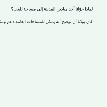
لماذا حوّلنا أحد ميادين المدينة إلى مساحة للعب؟
كان بودّنا أن نوضح أنه يمكن للمساحات العامة دعم وتش
من خلال التجربة واللعب. كان يهمّنا رفع وعي سكان ال
وأهالي الأطفال الصغار بشكل خاص بأهمية اللعب، الخيا
الأطفال وأولياء أمورهم. بالإضافة إلى ذلك، كانت هذه
الخيارات المتنوعة المتاحة للسكان: خدمات نوعية وفرص
متاحة للأطفال في سن مبكر ومرافقيهم.
في هذا الإطار أطلعنا الجمهور بشكل مدروس على مكوّ
مرتبطة باللعب، تما فيما بعد نصبها في أنحاء المدينة. كما
والشروحات من مرشدين تابعين للبلدية، بهدف تقديم تجر