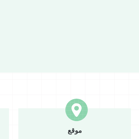
وتفاعلية للمستفيدين، وبالتالي تشجيعهم على استخدام ال
في المستقبل.
صناديق الرمل
- كجزء من عملية أوسع لتعزيز اللع
الفعالية فرصة ممتازة لإتاحة اللعب للأطفال في ح
والتقليل من القلق الذي كان يساور الكثير من الأه
وسوء النظافة. تم استخدام ٢٠ صندوق
فيما تم توزيعها لاحقًا على أنحاء المدينة بالقرب م
المجتمعية.
مكعبات خيال
- مكعبات كبيرة مصنوعة من إسفنج
بالبناء الإبداعي والمتخيل، والتعاون بين الأطفال و
تجارب ذات مغزى. خلال الفعالية، تم عرض المكعب
وبعد ذلك تم توزيعها بين المراكز المجتمعية.
خردوات
- مساحة وزّعت فيها أغراض حقيقية من ال
موقع
(مثل طناجر وقلّايات، وطابعات، وعجلات وصناديق 