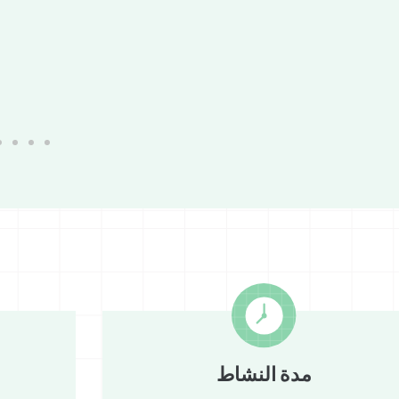
مكوّنات المتنوّعة
ب بالرمل، كانت
دائق الرمل،
الي بشأن الأوساخ
 رمل للعب خلال الفعالية،
ن المراكز
 أزرق، تسمح
البالغين ضمن
ات لأول مرة،
بيئة المحيطة
مدة النشاط
تغليف)، مما يتيح