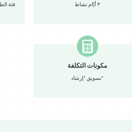
٣ أيّام نشاط
فئة الطف
 بهم من خلال
ضة، الدائرة
 (شيفع)
مكونات التكلفة
*تسويق *إرشاد