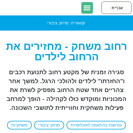
עברית
English
יצירת קשר
כתבו עלינו
אודות אורבן95 תל אביב-יפו
פרויקטים בתל אביב-יפו
קטגוריה:
מרחב ציבורי
רחוב משחק - מחזירים את
הרחוב לילדים
סגירה זמנית של מקטע רחוב לתנועת רכבים
ו"החזרתו" לילדים ולהולכי הרגל. למשך אחר
צהריים אחד שטח הרחוב מפסיק לשרת את
המכוניות ומוקדש כולו לקהילה - הופך למרחב
פעילות משחקית וחווייתית לתושבי השכונה.
גמישות בהתאמה לאוכלוסיות
מרחב ציבורי
משחקיות