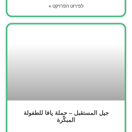
לפירוט הפרויקט »
جيل المستقبل – حملة يافا للطفولة
المبكّرة