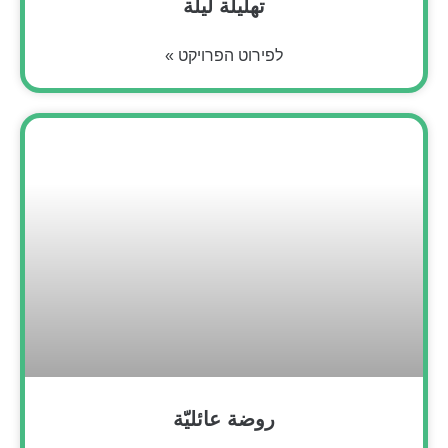
تهليلة ليلة
לפירוט הפרויקט »
روضة عائليّة