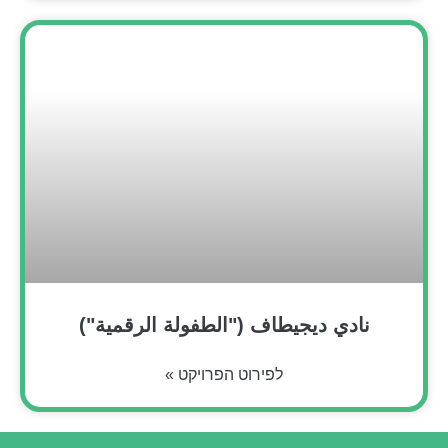
نادي ديجيطاف ("الطفولة الرقمية")
לפירוט הפרויקט »